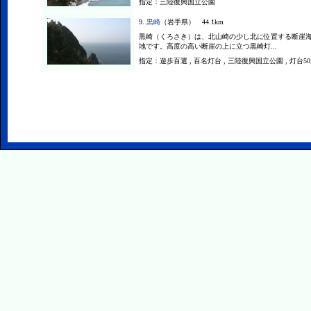
指定：
三陸復興国立公園
9.
黒崎
（岩手県） 44.1km
黒崎（くろさき）は、北山崎の少し北に位置する断崖
地です。高度の高い断崖の上に立つ黒崎灯...
指定：
遊歩百選 , 百名灯台 , 三陸復興国立公園 , 灯台5