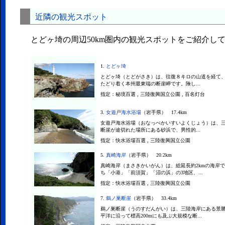
近隣の観光スポット
とどヶ埼の周辺50km圏内の観光スポットをご紹介し
1.
とどヶ埼
とどヶ埼（とどがさき）は、往復８キロの山道を経て
たどり着く本州最東端の断崖岬です。険し...
指定：
秘境百選 , 三陸復興国立公園 , 百名灯台
3.
女遊戸海水浴場
（岩手県） 17.4km
女遊戸海水浴場（おなっぺかいすいよくじょう）は、
断崖が途切れた場所にある砂浜で、男性的...
指定：
快水浴場百選 , 三陸復興国立公園
5.
真崎海岸
（岩手県） 20.2km
真崎海岸（まさきかいがん）は、総延長約2kmの海岸
ち「小港」「前須賀」「沼の浜」の3地区、...
指定：
快水浴場百選 , 三陸復興国立公園
7.
鵜ノ巣断崖
（岩手県） 33.4km
鵜ノ巣断崖（うのすだんがい）は、三陸海岸にある景
平洋に沿って標高200mにも及ぶ大規模な断...