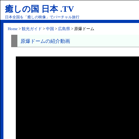
癒しの国 日本 .TV
日本全国を「癒しの映像」でバーチャル旅行
Home
>
観光ガイド
>
中国
>
広島県
> 原爆ドーム
原爆ドームの紹介動画