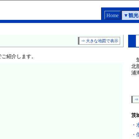
Home
▼
観光
⇒ 大きな地図で表示
ご紹介します。
筑
北
浦
⇒
茨
・
・