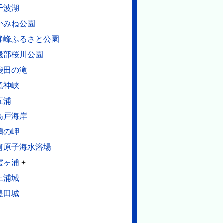
千波湖
かみね公園
静峰ふるさと公園
磯部桜川公園
袋田の滝
竜神峡
五浦
高戸海岸
鵜の岬
河原子海水浴場
霞ヶ浦
+
土浦城
豊田城