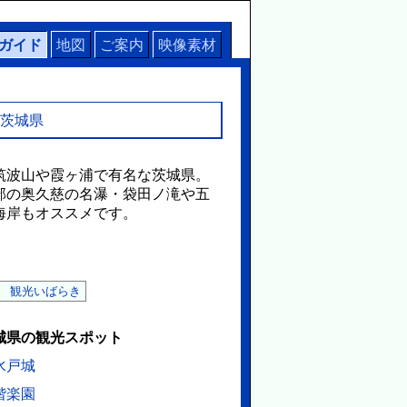
ガイド
地図
ご案内
映像素材
茨城県
波山や霞ヶ浦で有名な茨城県。
部の奥久慈の名瀑・袋田ノ滝や五
海岸もオススメです。
 観光いばらき
城県の観光スポット
水戸城
偕楽園