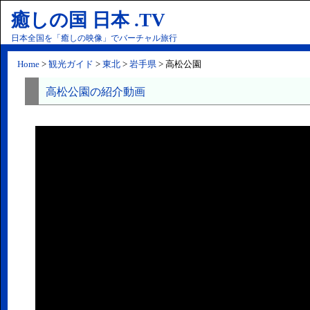
癒しの国 日本 .TV
日本全国を「癒しの映像」でバーチャル旅行
Home
>
観光ガイド
>
東北
>
岩手県
> 高松公園
高松公園の紹介動画