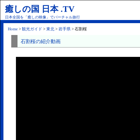
癒しの国 日本 .TV
日本全国を「癒しの映像」でバーチャル旅行
Home
>
観光ガイド
>
東北
>
岩手県
> 石割桜
石割桜の紹介動画