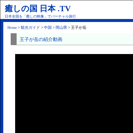
癒しの国 日本 .TV
日本全国を「癒しの映像」でバーチャル旅行
Home
>
観光ガイド
>
中国
>
岡山県
> 王子が岳
王子が岳の紹介動画