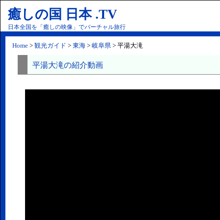
癒しの国 日本 .TV
日本全国を「癒しの映像」でバーチャル旅行
Home
>
観光ガイド
>
東海
>
岐阜県
> 平湯大滝
平湯大滝の紹介動画